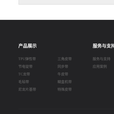
产品展示
服务与支
TPU弹性带
三角皮带
服务与支持
节电锭带
同步带
应用案例
TC龙带
牛皮带
毛毡带
糊盒机带
尼龙片基带
特殊皮带